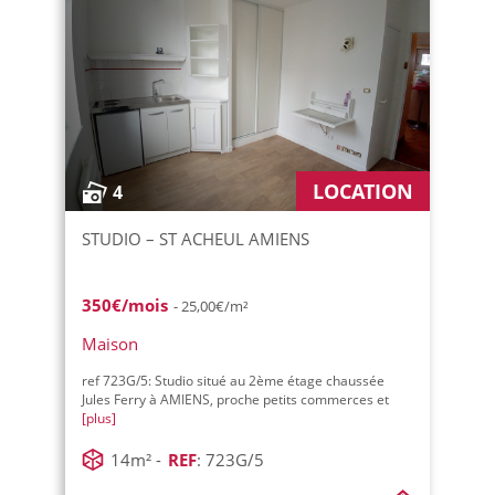
LOCATION
4
STUDIO – ST ACHEUL AMIENS
350€/mois
- 25,00€/m²
Maison
ref 723G/5: Studio situé au 2ème étage chaussée
Jules Ferry à AMIENS, proche petits commerces et
[plus]
14m² -
REF
: 723G/5