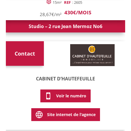
15m²
REF
: 2605
430€/MOIS
28,67€/m²
Studio – 2 rue Jean Mermoz No6
Contact
CABINET D’HAUTEFEUILLE
Voir le numéro
Site internet de l'agence