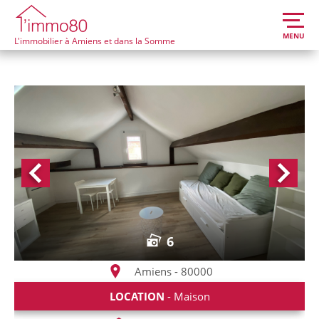
MENU
L'immobilier à Amiens et dans la Somme
6
Amiens - 80000
LOCATION
- Maison