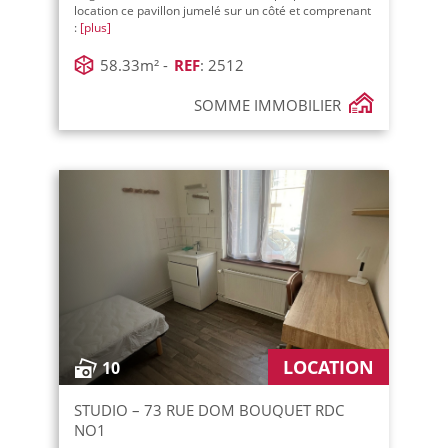
location ce pavillon jumelé sur un côté et comprenant
:
[plus]
58.33m² -
REF
: 2512
SOMME IMMOBILIER
LOCATION
10
STUDIO – 73 RUE DOM BOUQUET RDC
NO1