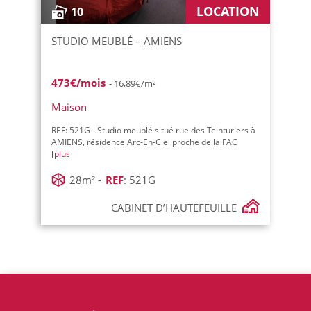
LOCATION
10
STUDIO MEUBLÉ – AMIENS
473€/mois
- 16,89€/m²
Maison
REF: 521G - Studio meublé situé rue des Teinturiers à
AMIENS, résidence Arc-En-Ciel proche de la FAC
[plus]
28m² -
REF
: 521G
CABINET D’HAUTEFEUILLE