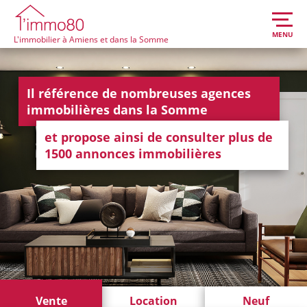
MENU
L'immobilier à Amiens et dans la Somme
Il référence de nombreuses agences
immobilières dans la Somme
et propose ainsi de consulter plus de
1500 annonces immobilières
Vente
Location
Neuf