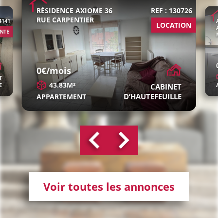
RÉSIDENCE AXIOME 36
REF : 130726
RUE CARPENTIER
 4141
LOCATION
NTE
0€/mois
T
43.83M²
E
CABINET
D’HAUTEFEUILLE
APPARTEMENT
Voir toutes les annonces