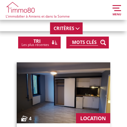
location
Ville
Type de bien
Chambre min
MENU
L'immobilier à Amiens et dans la Somme
CRITÈRES
TRI
Les plus récentes
LOCATION
4