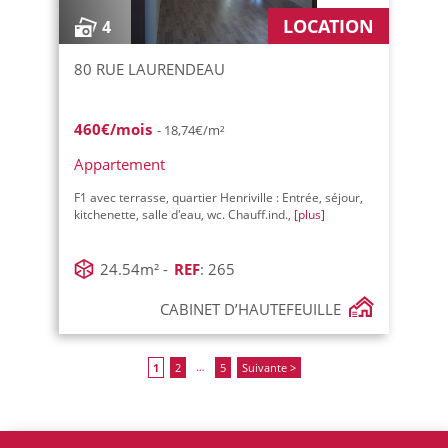
LOCATION
4
80 RUE LAURENDEAU
460€/mois
- 18,74€/m²
Appartement
F1 avec terrasse, quartier Henriville : Entrée, séjour,
kitchenette, salle d'eau, wc. Chauff.ind.,
[plus]
24.54m² -
REF
: 265
CABINET D’HAUTEFEUILLE
…
1
2
5
Suivante >