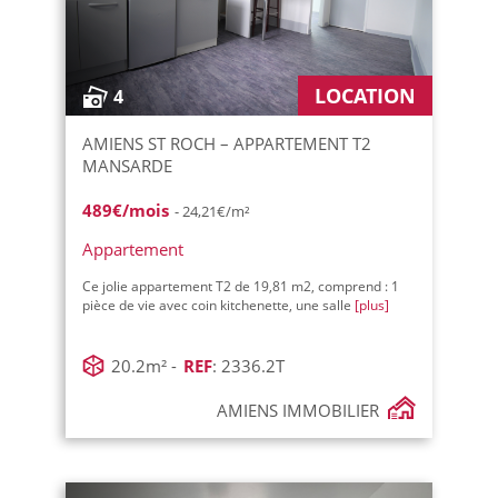
LOCATION
4
Status :
Location
Prix max :
460€
AMIENS ST ROCH – APPARTEMENT T2
MANSARDE
489€/mois
- 24,21€/m²
Appartement
Ce jolie appartement T2 de 19,81 m2, comprend : 1
pièce de vie avec coin kitchenette, une salle
[plus]
20.2m² -
REF
: 2336.2T
AMIENS IMMOBILIER