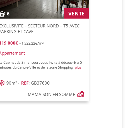
VENTE
6
EXCLUSIVITE – SECTEUR NORD – T5 AVEC
PARKING ET CAVE
119 000€
- 1 322,22€/m²
Appartement
Le Cabinet de Simencourt vous invite à découvrir à 5
minutes du Centre-Ville et de la zone Shopping
[plus]
90m² -
REF
: GB37600
MAMAISON EN SOMME