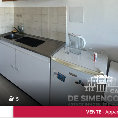
5
VENTE
- Appa