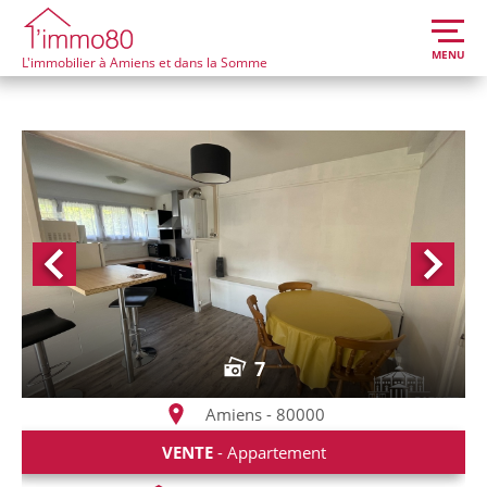
MENU
L'immobilier à Amiens et dans la Somme
7
Amiens - 80000
VENTE
- Appartement