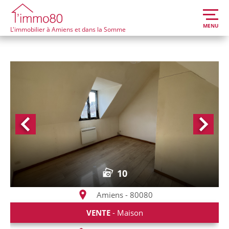
MENU
L'immobilier à Amiens et dans la Somme
10
Amiens - 80080
VENTE
- Maison