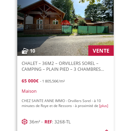
VENTE
10
CHALET – 36M2 – ORVILLERS SOREL –
CAMPING – PLAIN PIED – 3 CHAMBRES...
65 000€
- 1 805,56€/m²
Maison
CHEZ SAINTE ANNE IMMO - Orvillers Sorel - à 10
minutes de Roye et de Ressons - à proximité de
[plus]
36m² -
REF
: 3268-TL