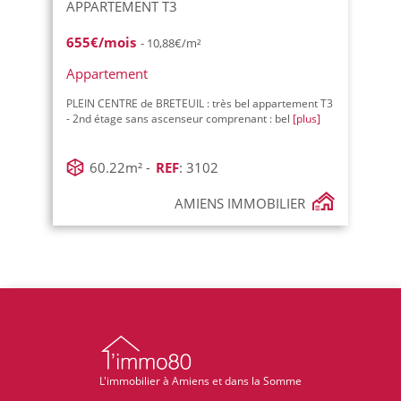
APPARTEMENT T3
655€/mois
- 10,88€/m²
Appartement
PLEIN CENTRE de BRETEUIL : très bel appartement T3
- 2nd étage sans ascenseur comprenant : bel
[plus]
60.22m² -
REF
: 3102
AMIENS IMMOBILIER
L'immobilier à Amiens et dans la Somme