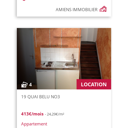
AMIENS IMMOBILIER
LOCATION
4
19 QUAI BELU NO3
413€/mois
- 24,29€/m²
Appartement