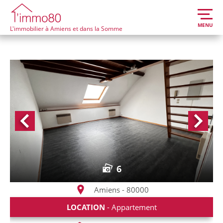
MENU
L'immobilier à Amiens et dans la Somme
6
Amiens - 80000
LOCATION
- Appartement