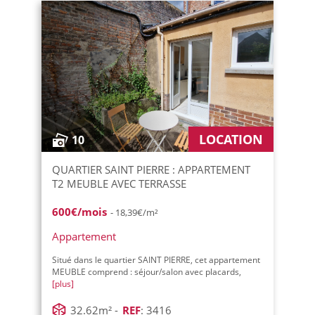
LOCATION
10
QUARTIER SAINT PIERRE : APPARTEMENT
T2 MEUBLE AVEC TERRASSE
600€/mois
- 18,39€/m²
Appartement
Situé dans le quartier SAINT PIERRE, cet appartement
MEUBLE comprend : séjour/salon avec placards,
[plus]
32.62m² -
REF
: 3416