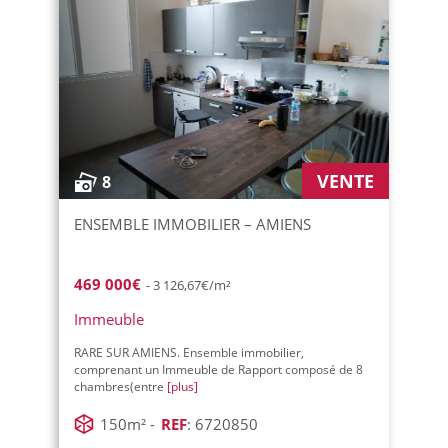
VENTE
8
ENSEMBLE IMMOBILIER – AMIENS
469 000€
- 3 126,67€/m²
Immeuble
RARE SUR AMIENS. Ensemble immobilier,
comprenant un Immeuble de Rapport composé de 8
chambres(entre
[plus]
150m² -
REF
: 6720850