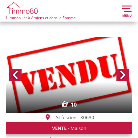
MENU
L'immobilier à Amiens et dans la Somme
10
St fuscien - 80680
VENTE
- Maison