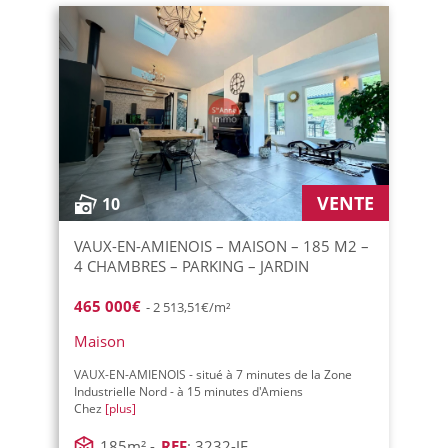
VENTE
10
VAUX-EN-AMIENOIS – MAISON – 185 M2 –
4 CHAMBRES – PARKING – JARDIN
465 000€
- 2 513,51€/m²
Maison
VAUX-EN-AMIENOIS - situé à 7 minutes de la Zone
Industrielle Nord - à 15 minutes d'Amiens
Chez
[plus]
185m² -
REF
: 3232-JF