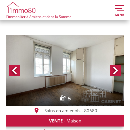
MENU
L'immobilier à Amiens et dans la Somme
5
Sains en amienois - 80680
VENTE
- Maison