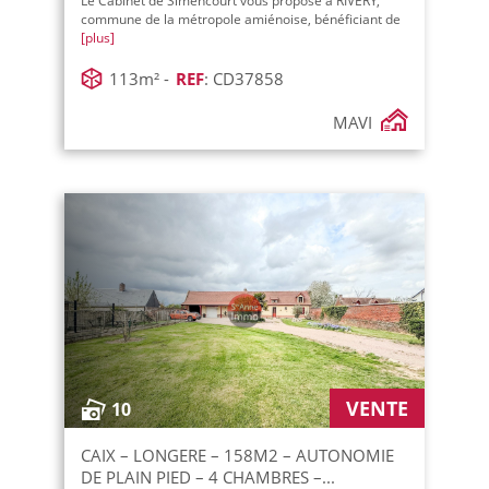
Le Cabinet de Simencourt vous propose à RIVERY,
commune de la métropole amiénoise, bénéficiant de
[plus]
113m² -
REF
: CD37858
MAVI
VENTE
10
CAIX – LONGERE – 158M2 – AUTONOMIE
DE PLAIN PIED – 4 CHAMBRES –...