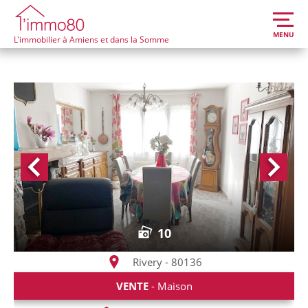
MENU
L'immobilier à Amiens et dans la Somme
10
Rivery - 80136
VENTE
- Maison