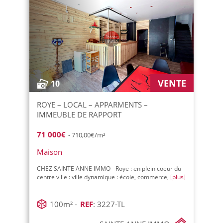
VENTE
10
ROYE – LOCAL – APPARMENTS –
IMMEUBLE DE RAPPORT
71 000€
- 710,00€/m²
Maison
CHEZ SAINTE ANNE IMMO - Roye : en plein coeur du
centre ville : ville dynamique : école, commerce,
[plus]
100m² -
REF
: 3227-TL