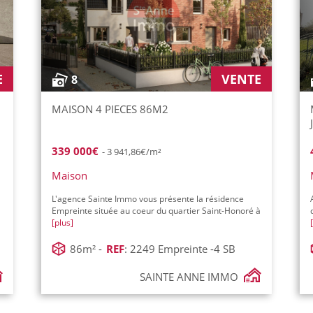
E
VENTE
8
MAISON 4 PIECES 86M2
339 000€
- 3 941,86€/m²
Maison
L'agence Sainte Immo vous présente la résidence
Empreinte située au coeur du quartier Saint-Honoré à
[plus]
86m² -
REF
: 2249 Empreinte -4 SB
SAINTE ANNE IMMO