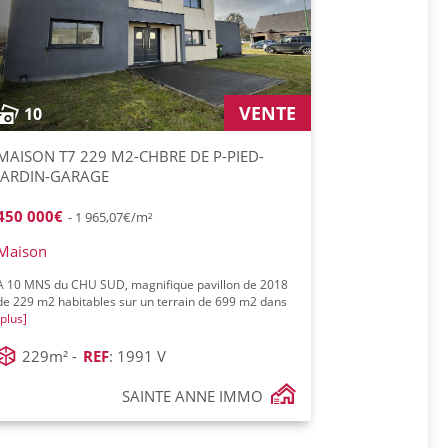
VENTE
10
MAISON T7 229 M2-CHBRE DE P-PIED-
JARDIN-GARAGE
450 000€
- 1 965,07€/m²
Maison
A 10 MNS du CHU SUD, magnifique pavillon de 2018
de 229 m2 habitables sur un terrain de 699 m2 dans
[plus]
229m² -
REF
: 1991 V
SAINTE ANNE IMMO