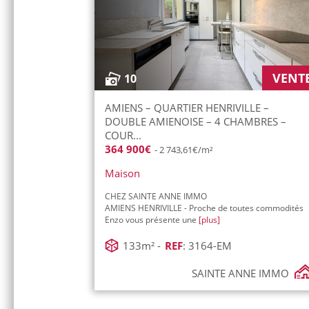
VENT
10
AMIENS – QUARTIER HENRIVILLE –
DOUBLE AMIENOISE – 4 CHAMBRES –
COUR...
364 900€
- 2 743,61€/m²
Maison
CHEZ SAINTE ANNE IMMO
AMIENS HENRIVILLE - Proche de toutes commodités
Enzo vous présente une
[plus]
133m² -
REF
: 3164-EM
SAINTE ANNE IMMO