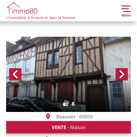
MENU
L'immobilier à Amiens et dans la Somme
8
Beauvais - 60000
VENTE
- Maison