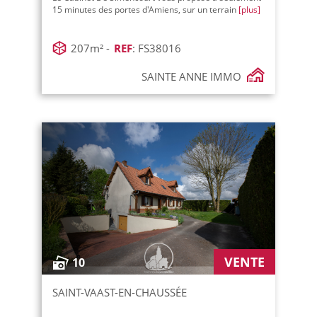
15 minutes des portes d'Amiens, sur un terrain
[plus]
207m² -
REF
: FS38016
SAINTE ANNE IMMO
VENTE
10
SAINT-VAAST-EN-CHAUSSÉE