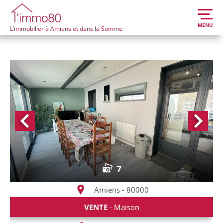
MENU
L'immobilier à Amiens et dans la Somme
7
Amiens - 80000
VENTE
- Maison