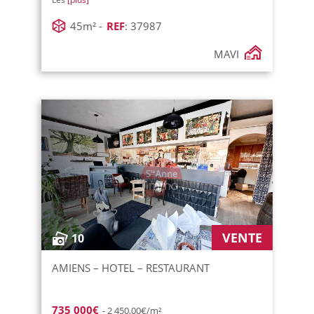
45m² -
REF
: 37987
MAVI
VENTE
10
AMIENS – HOTEL – RESTAURANT
735 000€
- 2 450,00€/m²