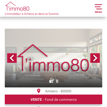
MENU
L'immobilier à Amiens et dans la Somme
0
Amiens - 80000
VENTE
- Fond de commerce