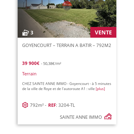
VENTE
3
GOYENCOURT – TERRAIN A BATIR – 792M2
39 900€
- 50,38€/m²
Terrain
CHEZ SAINTE ANNE IMMO - Goyencourt - à 5 minutes
de la ville de Roye et de l'autoroute A1 : ville
[plus]
792m² -
REF
: 3204-TL
SAINTE ANNE IMMO