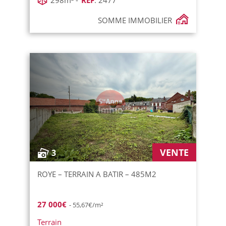
298m² -
REF
: 2477
SOMME IMMOBILIER
VENTE
3
ROYE – TERRAIN A BATIR – 485M2
27 000€
- 55,67€/m²
Terrain