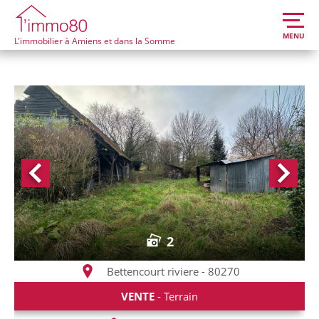
MENU
L'immobilier à Amiens et dans la Somme
2
Bettencourt riviere - 80270
VENTE
- Terrain