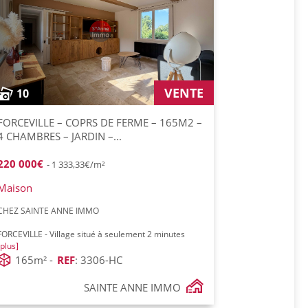
VENTE
10
FORCEVILLE – COPRS DE FERME – 165M2 –
4 CHAMBRES – JARDIN –...
220 000€
- 1 333,33€/m²
Maison
CHEZ SAINTE ANNE IMMO
FORCEVILLE - Village situé à seulement 2 minutes
[plus]
165m² -
REF
: 3306-HC
SAINTE ANNE IMMO