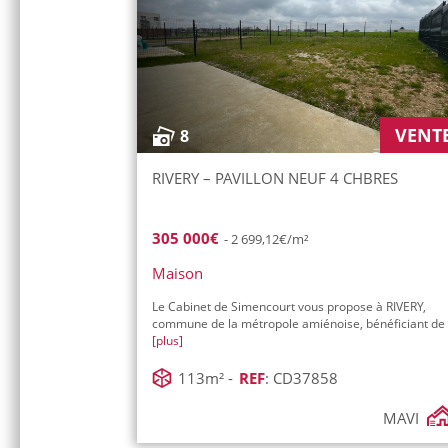
VENT
8
RIVERY – PAVILLON NEUF 4 CHBRES
305 000€
- 2 699,12€/m²
Maison
Le Cabinet de Simencourt vous propose à RIVERY,
commune de la métropole amiénoise, bénéficiant de
[plus]
113m² -
REF
: CD37858
MAVI