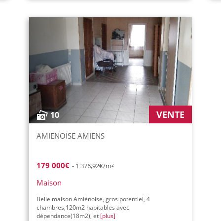
VENTE
10
AMIENOISE AMIENS
179 000€
- 1 376,92€/m²
Maison
Belle maison Amiénoise, gros potentiel, 4
chambres,120m2 habitables avec
dépendance(18m2), et
[plus]