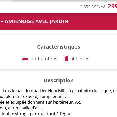
29
3 359,55€/m²
 – AMIENOISE AVEC JARDIN
Caractéristiques
3 Chambres
4 Piéces
Description
ns le bas du quartier Henriville, à proximité du cirque, et
 (idéalement exposé) comprenant :
e et équipée donnant sur l'extérieur, wc,
e), et une salle d'eau,
 double vitrage partout, tout à l'égout