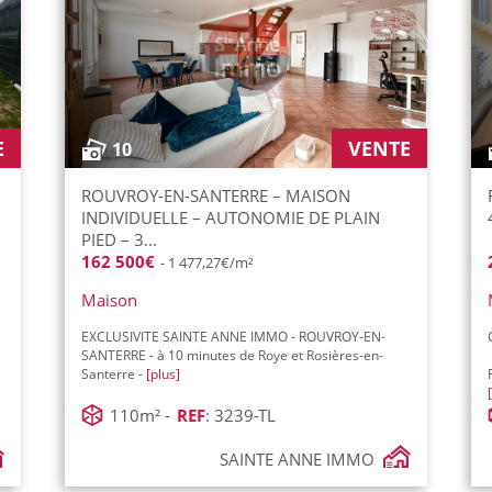
E
VENTE
10
ROUVROY-EN-SANTERRE – MAISON
INDIVIDUELLE – AUTONOMIE DE PLAIN
PIED – 3...
162 500€
- 1 477,27€/m²
Maison
EXCLUSIVITE SAINTE ANNE IMMO - ROUVROY-EN-
SANTERRE - à 10 minutes de Roye et Rosières-en-
Santerre -
[plus]
110m² -
REF
: 3239-TL
SAINTE ANNE IMMO