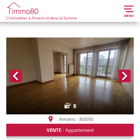
MENU
L'immobilier à Amiens et dans la Somme
8
Amiens - 80090
VENTE
- Appartement