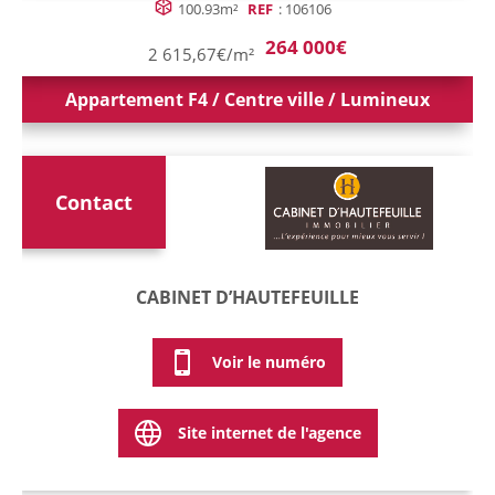
100.93m²
REF
: 106106
264 000€
2 615,67€/m²
Appartement F4 / Centre ville / Lumineux
Contact
CABINET D’HAUTEFEUILLE
Voir le numéro
Site internet de l'agence