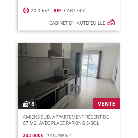
20.09m² -
REF
: CAB37452
CABINET D’HAUTEFEUILLE
VENTE
8
AMIENS SUD, APPARTEMENT RÉCENT DE
67 M2, AVEC PLACE PARKING S/SOL
202 000€
- 3 014,93€/m²