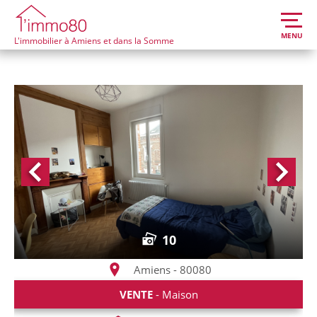
MENU
L'immobilier à Amiens et dans la Somme
10
Amiens - 80080
VENTE
- Maison